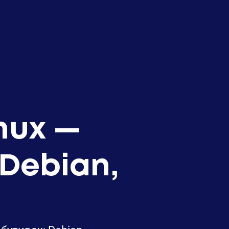
nux —
Debian,