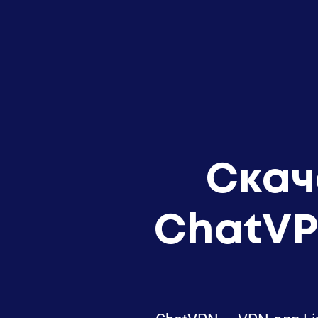
Скач
ChatVP