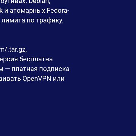
утивах: Debian,
ck и атомарных Fedora-
ез лимита по трафику,
/.tar.gz,
версия бесплатна
м — платная подписка
раивать OpenVPN или