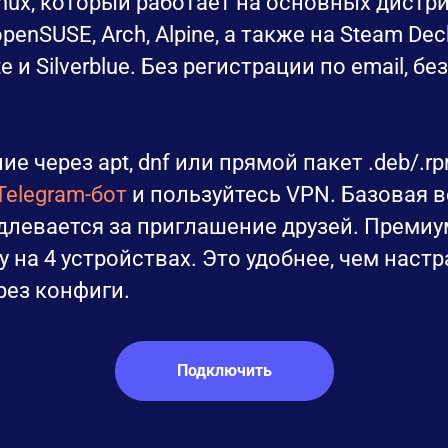
nux, который работает на основных дистриб
openSUSE, Arch, Alpine, а также на Steam De
e и Silverblue. Без регистрации по email, б
 через apt, dnf или прямой пакет .deb/.rpm
Telegram-бот
и пользуйтесь VPN. Базовая 
одлевается за приглашение друзей. Премиу
 на 4 устройствах. Это удобнее, чем наст
рез конфиги.
Подключить